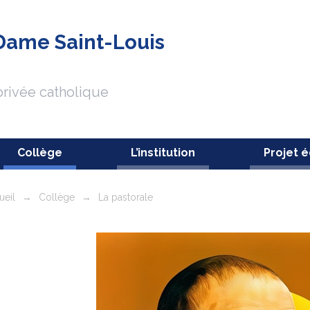
Dame Saint-Louis
 privée catholique
Collège
L’institution
Projet é
ueil
→
Collège
→
La pastorale