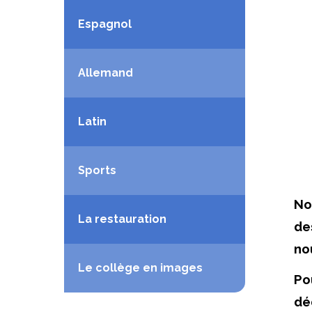
Espagnol
Allemand
Latin
Sports
No
La restauration
de
nou
Le collège en images
Po
déd