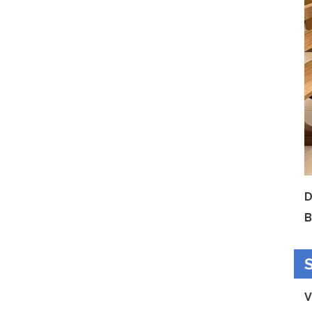
D
B
S
V