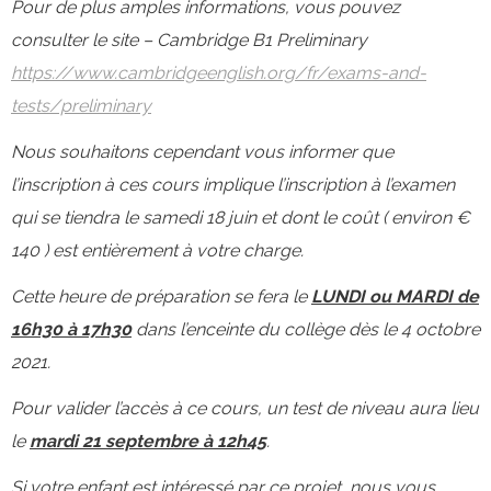
Espagnol
Pour de plus amples informations, vous pouvez
consulter le site – Cambridge B1 Preliminary
https://www.cambridgeenglish.org/fr/exams-and-
Allemand
tests/preliminary
Nous souhaitons cependant vous informer que
Latin
l’inscription à ces cours implique l’inscription à l’examen
qui se tiendra le samedi 18 juin et dont le coût ( environ €
Sports
140 ) est entièrement à votre charge.
Cette heure de préparation se fera le
LUNDI ou MARDI de
La restauration
16h30 à 17h30
dans l’enceinte du collège dès le 4 octobre
2021.
Le collège en images
Pour valider l’accès à ce cours, un test de niveau aura lieu
le
mardi 21 septembre à 12h45
.
Si votre enfant est intéressé par ce projet, nous vous