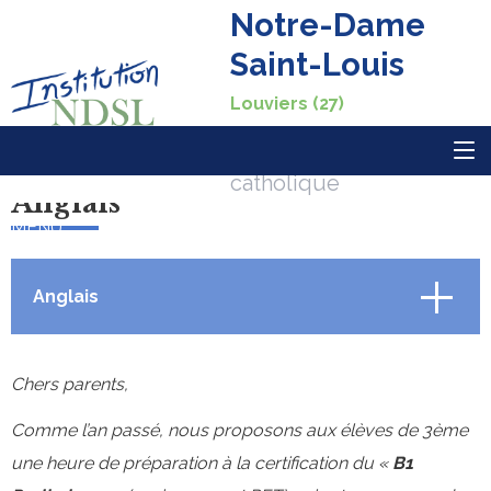
Notre-Dame
Saint-Louis
Louviers (27)
Institution privée
catholique
Anglais
MENU
Anglais
La vie du collège
Chers parents,
Comme l’an passé, nous proposons aux élèves de 3ème
Agenda
une heure de préparation à la certification du «
B1