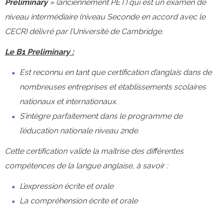
Preliminary
» (anciennement PET) qui est un examen de
Les ateliers péri-éducatifs
niveau intermédiaire (niveau Seconde en accord avec le
CECR) délivré par l’Université de Cambridge.
Le C.D.I.
Le B1 Preliminary :
Est reconnu en tant que certification d’anglais dans de
3e - DNB - Orientation
nombreuses entreprises et établissements scolaires
nationaux et internationaux.
S’intègre parfaitement dans le programme de
La pastorale
l’éducation nationale niveau 2nde.
Cette certification valide la maîtrise des différentes
Musique
compétences de la langue anglaise, à savoir :
Anglais
L’expression écrite et orale
La compréhension écrite et orale